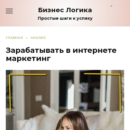
Перейти
Бизнес Логика
к
содержанию
Простые шаги к успеху
ГЛАВНАЯ
»
АНАЛИЗ
Зарабатывать в интернете
маркетинг