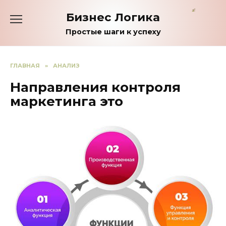
Перейти
Бизнес Логика
к
содержанию
Простые шаги к успеху
ГЛАВНАЯ
»
АНАЛИЗ
Направления контроля
маркетинга это